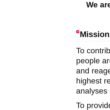
We ar
Mission
To contri
people ar
and reage
highest re
analyses 
To provid